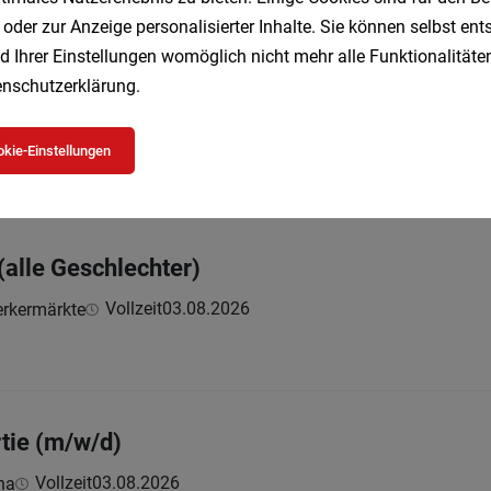
 oder zur Anzeige personalisierter Inhalte. Sie können selbst en
d Ihrer Einstellungen womöglich nicht mehr alle Funktionalitäten
nschutzerklärung
.
m/w/d)
kie-Einstellungen
08.2026
(alle Geschlechter)
Vollzeit
03.08.2026
rkermärkte
tie (m/w/d)
Vollzeit
03.08.2026
na