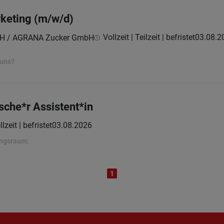
rketing (m/w/d)
Vollzeit | Teilzeit | befristet
03.08.2
H / AGRANA Zucker GmbH
 uns?
che*r Assistent*in
llzeit | befristet
03.08.2026
ungsraum:
1