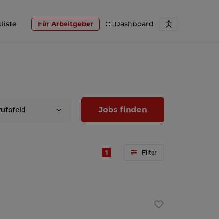
liste
Für Arbeitgeber
Dashboard
Jobs finden
rufsfeld
1
Region
Wien
Niederöst