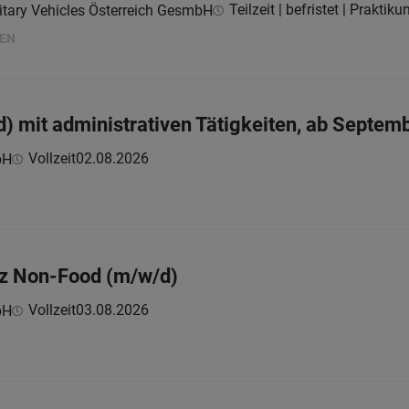
Teilzeit | befristet | Praktik
itary Vehicles Österreich GesmbH
HEN
) mit administrativen Tätigkeiten, ab Septem
Vollzeit
02.08.2026
bH
nz Non-Food (m/w/d)
Vollzeit
03.08.2026
bH