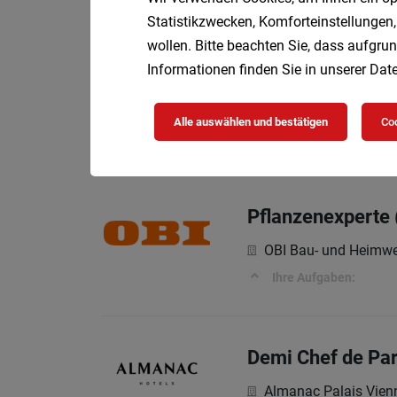
Statistikzwecken, Komforteinstellungen,
Einleitung
wollen. Bitte beachten Sie, dass aufgrun
Informationen finden Sie in unserer
Date
Chef de Partie (
Alle auswählen und bestätigen
Coo
Vollzeit
05.
sophie7
Pflanzenexperte 
OBI Bau- und Heimwe
Ihre Aufgaben:
Demi Chef de Par
Almanac Palais Vien