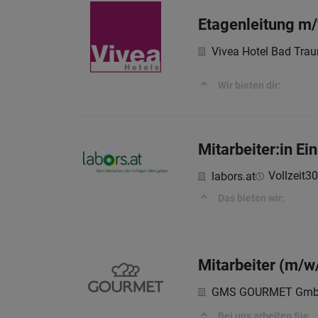
Etagenleitung m
Vivea Hotel Bad Trau
Wir bieten dir:
Mitarbeiter:in E
Vollzeit
30
labors.at
Das bieten wir:
Mitarbeiter (m/w
GMS GOURMET Gm
Bei uns arbeiten Sie...