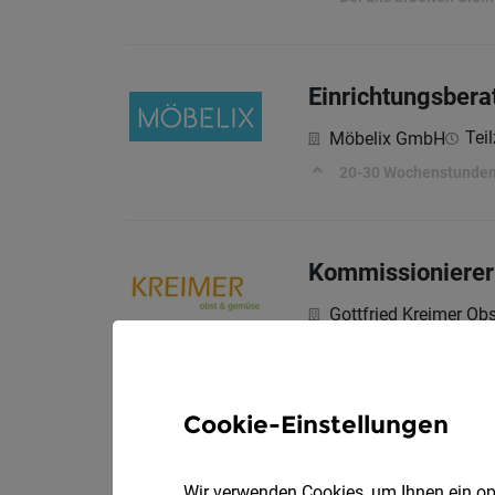
Einrichtungsbera
Teil
Möbelix GmbH
20-30 Wochenstunde
Kommissionierer
Gottfried Kreimer 
Ihre Aufgaben:
Cookie-Einstellungen
Betriebselektrik
PTW & PARTNER G
Wir verwenden Cookies, um Ihnen ein opt