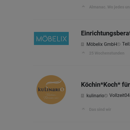
Almanac. Wo jedes uns
Einrichtungsbera
Teil
Möbelix GmbH
25 Wochenstunden
Köchin*Koch* fü
Vollzeit
04
kulinario
Das sind wir