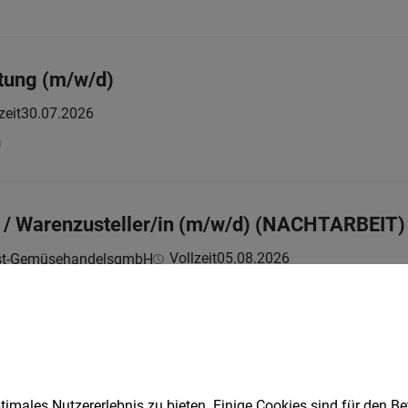
tung (m/w/d)
zeit
30.07.2026
n
 / Warenzusteller/in (m/w/d) (NACHTARBEIT)
Vollzeit
05.08.2026
Obst-GemüsehandelsgmbH
er (m/w/d)
Vollzeit
02.08.2026
mbH
imales Nutzererlebnis zu bieten. Einige Cookies sind für den Be