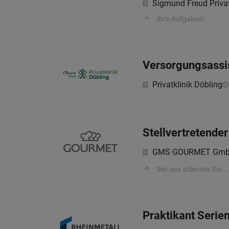
Sigmund Freud Privat
Ihre Aufgaben:
Versorgungsassis
Privatklinik Döbling
Stellvertretende
GMS GOURMET Gm
Bei uns arbeiten Sie...
Praktikant Serien