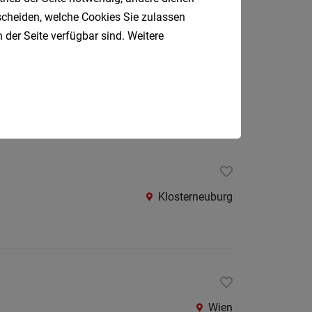
Oberpul
tscheiden, welche Cookies Sie zulassen
 der Seite verfügbar sind. Weitere
Oberwa
Rust
Österreic
Wien
Kärnte
Oberöst
Salzbu
Steier
Klosterneuburg
Tirol
Vorarlb
Südtirol
Internatio
Wien