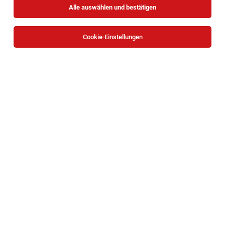
Alle auswählen und bestätigen
Sortieren
30 Jobs
Cookie-Einstellungen
Mitarbeiter:in Logistik & Kundenservice
(m/w/d)
Schwechat
03.08.2026
Vollzeit
IFAS Personalmanagement GmbH
Das erwartet dich bei Skippex: