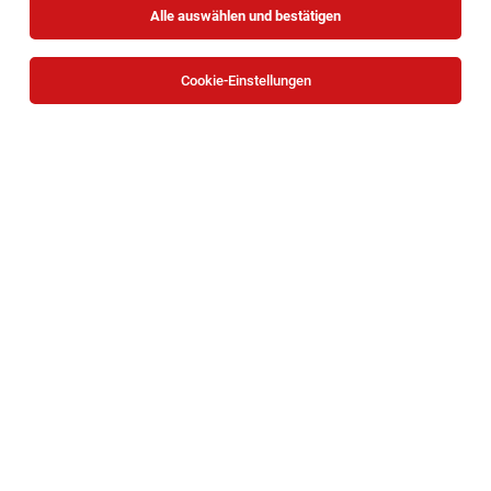
Alle auswählen und bestätigen
Alle Filter
Mattersburg
Cookie-Einstellungen
HKLS-Monteur (m/w/d) – Anlagenbau &
Gebäudetechnik
Bad Sauerbrunn
05.08.2026
Vollzeit
ISS Austria Holding GmbH
IHR PROFIL