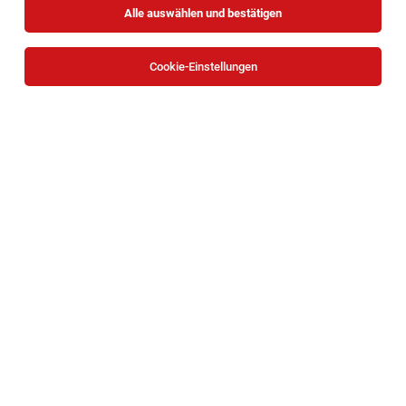
Alle auswählen und bestätigen
Alle Filter
Tulln
Cookie-Einstellungen
Die Stellenanzeige
Teamleiter:in Versand, Lager &
Logistik
in
Pischelsdorf
bei AGRANA Stärke GmbH /
AGRANA Zucker GmbH ist leider nicht mehr verfügbar
oder wurde neu ausgeschrieben.
Zum Firmenprofil
Buffetkraft (m/w/d) mit Führerschein für 25
Std. / Woche