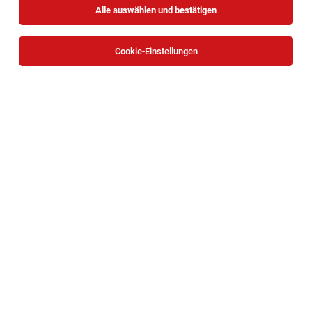
Alle auswählen und bestätigen
Cookie-Einstellungen
Diplomierte*n Gesundheits- und
Krankenpfleger*innen, BScN., (m/w/d)
Ambulanz
Wien
05.08.2026
Vollzeit
Evangelisches Krankenhaus
Aufgaben