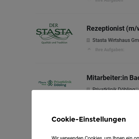
Ihre Aufgaben
Rezeptionist (m/
Stasta Wirtshaus G
Ihre Aufgaben:
Mitarbeiter:in Ba
Privatklinik Döbling
Teilzeit (20 Std./Woc
Cookie-Einstellungen
Mitarbeiter:in (m
Wir verwenden Cookies, um Ihnen ein opt
Vol
Simacek GmbH