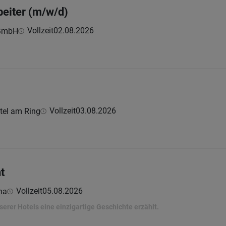
beiter (m/w/d)
Vollzeit
02.08.2026
 GmbH
Vollzeit
03.08.2026
tel am Ring
t
Vollzeit
05.08.2026
na
erer Hotels eine einzigartige Geschichte erzählt.