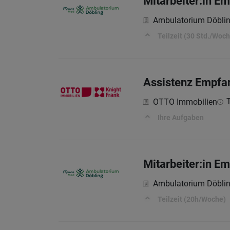
Mitarbeiter:in E
Ambulatorium Döbli
Teilzeit (30 Std./Woc
Assistenz Empfa
T
OTTO Immobilien
Ihre Aufgaben
Mitarbeiter:in E
Ambulatorium Döbli
Teilzeit (20h/Woche)