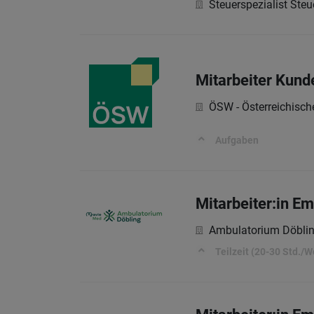
Steuerspezialist St
Mitarbeiter Kund
ÖSW - Österreichisc
Aufgaben
Mitarbeiter:in E
Ambulatorium Döbli
Teilzeit (20-30 Std./