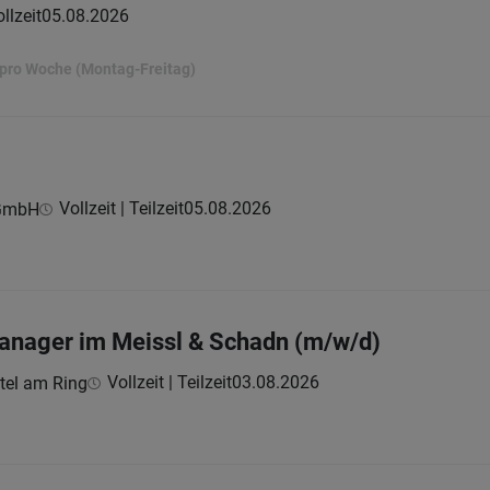
llzeit
05.08.2026
 pro Woche (Montag-Freitag)
Vollzeit | Teilzeit
05.08.2026
 GmbH
anager im Meissl & Schadn (m/w/d)
Vollzeit | Teilzeit
03.08.2026
tel am Ring