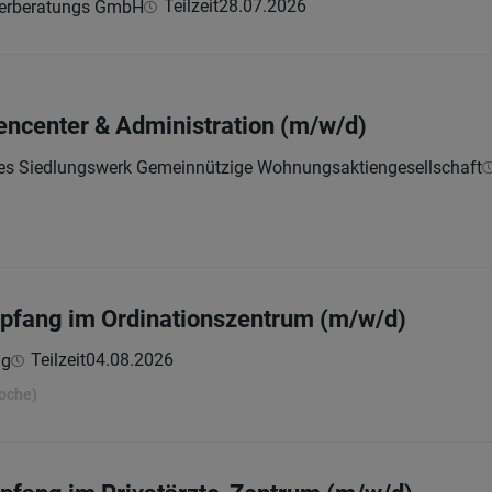
Teilzeit
28.07.2026
euerberatungs GmbH
encenter & Administration (m/w/d)
hes Siedlungswerk Gemeinnützige Wohnungsaktiengesellschaft
mpfang im Ordinationszentrum (m/w/d)
Teilzeit
04.08.2026
ng
Woche)