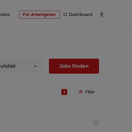
liste
Für Arbeitgeber
Dashboard
Jobs finden
rufsfeld
1
Region
Wien
Niederöst