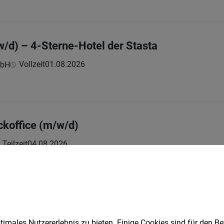
w/d) – 4-Sterne-Hotel der Stasta
Vollzeit
01.08.2026
mbH
ckoffice (m/w/d)
Teilzeit
04.08.2026
he)
/w/d) für den Nachtdienst in WIEN
imales Nutzererlebnis zu bieten. Einige Cookies sind für den Be
lzeit
30.07.2026