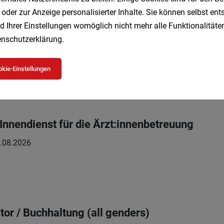
 oder zur Anzeige personalisierter Inhalte. Sie können selbst en
d Ihrer Einstellungen womöglich nicht mehr alle Funktionalitäten
nschutzerklärung
.
dministration Innere Medizin Kassenambulato
Teilzeit
04.08.2026
ng
kie-Einstellungen
 Innendienst für die Ärzt:innenbetreuung
.08.2026
tor / Buchhaltung (all genders)