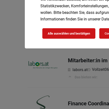
Statistikzwecken, Komforteinstellungen,
wollen. Bitte beachten Sie, dass aufgrun
Informationen finden Sie in unserer
Date
Mitarbeiter:in A
Ambulatorium Döbli
Alle auswählen und bestätigen
Coo
Teilzeit
Mitarbeiter:in im
Vollzeit
06
labors.at
Das bieten wir:
Finance Coordina