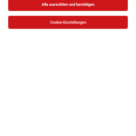
Alle auswählen und bestätigen
Sortieren
30 Jobs
Cookie-Einstellungen
Einkäufer (m/w/d)
Zwettl
03.08.2026
Vollzeit
KASTNER Gruppe
Ihre Aufgaben: