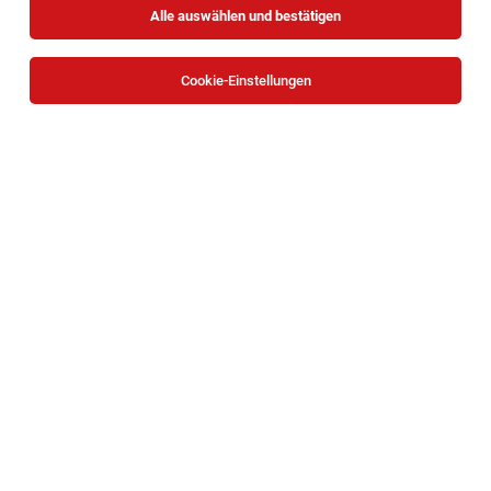
Alle auswählen und bestätigen
Cookie-Einstellungen
Die Stellenanzeige
Einkäufer/in
in
Wien
bei Haberkorn
GmbH ist leider nicht mehr verfügbar oder wurde neu
ausgeschrieben.
Zum Firmenprofil
TOP-JOB
Mitarbeiter Verladung (all genders)
Waidhofen an der Ybbs
03.08.2026
Vollzeit
bene
Unternehmensbeschreibung