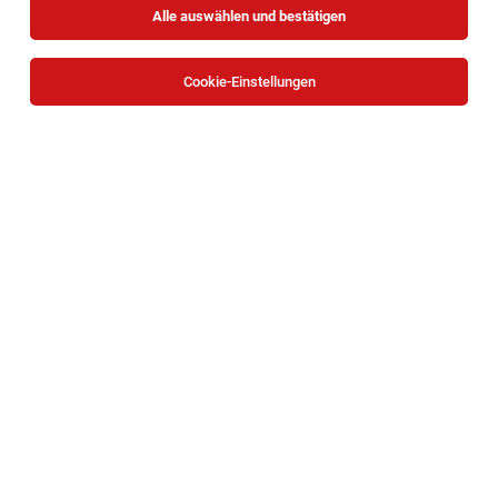
Alle auswählen und bestätigen
Sortieren
30 Jobs
Cookie-Einstellungen
Key Account Manager:in Gesundheitswesen
(m/w/d)
Perchtoldsdorf
04.08.2026
Vollzeit
OptimaMed
Meine Aufgaben
Director of Sales (m/w/d)