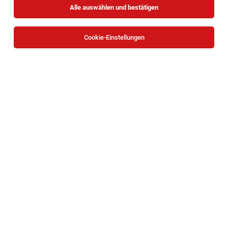
Alle auswählen und bestätigen
Sortieren
30 Jobs
Cookie-Einstellungen
Klinischer Psychologe (m/w/d) - Ref. Nr. 1081
Hirtenberg
04.08.2026
Teilzeit
JBA – Justizbetreuungsagentur
19 Wochenstunden
Sozialpädagoge (m/w/d) - Ref. Nr. 1078
Schwarzau am Steinfeld
03.08.2026
Teilzeit | befristet