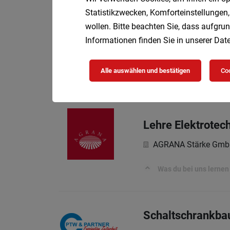
Statistikzwecken, Komforteinstellungen,
wollen. Bitte beachten Sie, dass aufgrun
Elektrotechnik m
Informationen finden Sie in unserer
Date
PTW & PARTNER G
Einleitung
Alle auswählen und bestätigen
Coo
Lehre Elektrotec
AGRANA Stärke Gmb
Was du bei uns lernen 
Schaltschrankbau