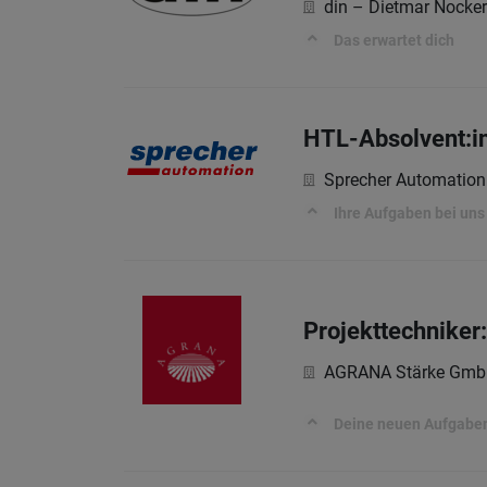
din – Dietmar Nocke
Das erwartet dich
HTL-Absolvent:in
Sprecher Automatio
Ihre Aufgaben bei uns
Projekttechniker:
AGRANA Stärke Gmb
Deine neuen Aufgabe