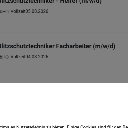
Blitzschutztechniker - Helfer (m/w/d)
Vollzeit
05.08.2026
mbH
Blitzschutztechniker Facharbeiter (m/w/d)
Vollzeit
04.08.2026
mbH
t Elektrotechnik (m/w/d)
Vollzeit
03.08.2026
H / AGRANA Zucker GmbH
n:
imales Nutzererlebnis zu bieten. Einige Cookies sind für den Be