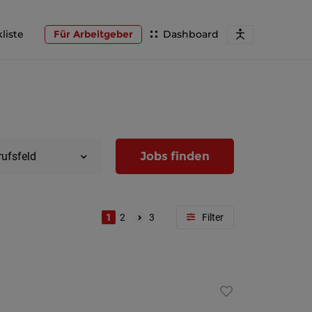
liste
Für Arbeitgeber
Dashboard
Jobs finden
rufsfeld
1
2
3
Region
Wien
Niederöst