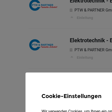
Elektrotechnik - 
PTW & PARTNER G
Einleitung
Elektrotechnik - 
PTW & PARTNER G
Einleitung
Leitung Werkstat
AGRANA Stärke Gmb
Cookie-Einstellungen
Deine neuen Aufgabe
Wir verwenden Cookies, um Ihnen ein opt