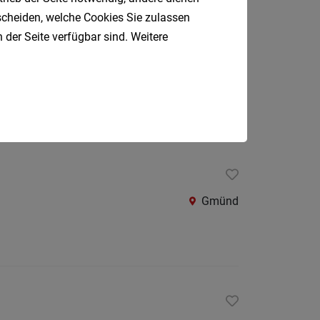
Oberpul
tscheiden, welche Cookies Sie zulassen
 der Seite verfügbar sind. Weitere
Oberwa
Rust
Wien
Österreic
Kärnte
Oberöst
Salzbu
Steier
Gmünd
Tirol
Vorarlb
Südtirol
Internatio