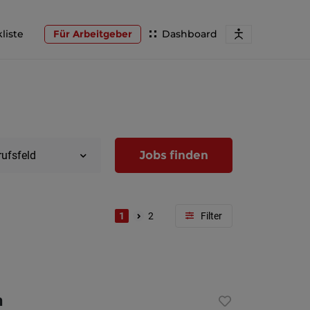
liste
Für Arbeitgeber
Dashboard
Jobs finden
rufsfeld
1
2
Region
Wien
h
Niederöst