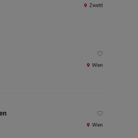
Zwettl
Wien
ien
Wien