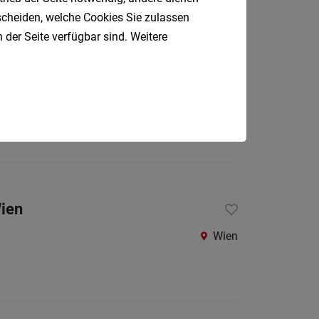
Oberpul
tscheiden, welche Cookies Sie zulassen
 der Seite verfügbar sind. Weitere
Oberwa
Rust
1080 Wien
Österreic
Wien
Kärnte
Oberöst
Salzbu
Steier
Wien
Tirol
Wien
Vorarlb
Südtirol
Internatio