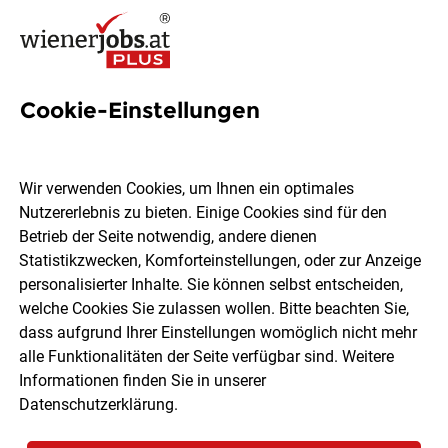
Cookie-Einstellungen
Shop-Verkaufsmitarbeiter
(m/w/d) - K.u.K.
Wir verwenden Cookies, um Ihnen ein optimales
Hofzuckerbäcker Gerstner im
Nutzererlebnis zu bieten. Einige Cookies sind für den
Betrieb der Seite notwendig, andere dienen
Palais Todesco
Statistikzwecken, Komforteinstellungen, oder zur Anzeige
personalisierter Inhalte. Sie können selbst entscheiden,
welche Cookies Sie zulassen wollen. Bitte beachten Sie,
GMS GOURMET GmbH
dass aufgrund Ihrer Einstellungen womöglich nicht mehr
alle Funktionalitäten der Seite verfügbar sind. Weitere
Informationen finden Sie in unserer
Wien
Vollzeit
05.08.2026
Datenschutzerklärung
.