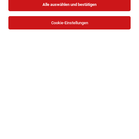
Alle auswählen und bestätigen
Cookie-Einstellungen
Content Creator & Social Media Manager
(m/w/d)
Wien
05.08.2026
Vollzeit
Chiffre
Aufgaben
Influencer & Social Media Creator