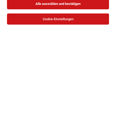
Alle auswählen und bestätigen
Cookie-Einstellungen
Aushilfe (m/w/d) Verkauf Möbel
Vösendorf
02.08.2026
Geringfügig
Mömax GmbH
Aushilfen | Vösendorf | Mömax Filiale Vösendorf |
geringfügig