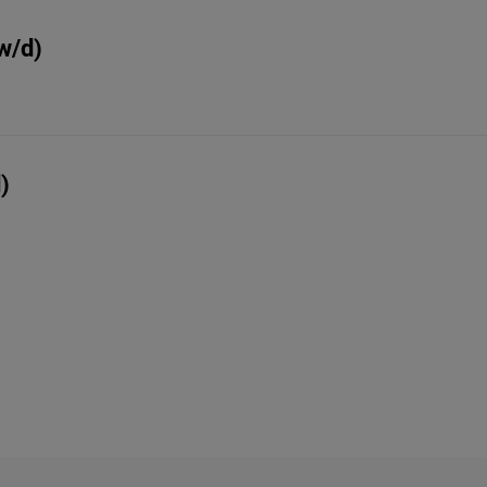
w/d)
)