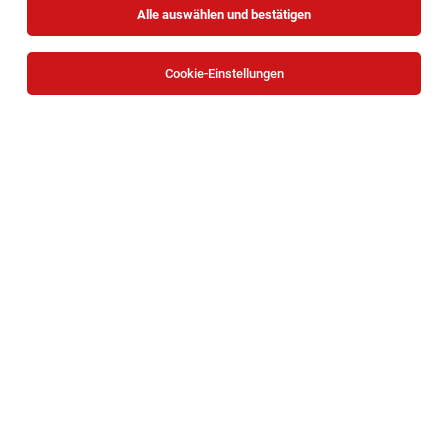
Alle auswählen und bestätigen
Sortieren
30 Jobs
Cookie-Einstellungen
Fachberater/in im Verkauf für die
Fachabteilung Baustoffe (m/w)
Hirschstetten, Wien
04.08.2026
Vollzeit
BAUHAUS Depot GmbH
Standort