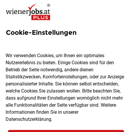
Cookie-Einstellungen
Fachberater/in im Verkauf
für die Fachabteilung
Wir verwenden Cookies, um Ihnen ein optimales
Baustoffe (m/w)
Nutzererlebnis zu bieten. Einige Cookies sind für den
Betrieb der Seite notwendig, andere dienen
Statistikzwecken, Komforteinstellungen, oder zur Anzeige
BAUHAUS Depot GmbH
personalisierter Inhalte. Sie können selbst entscheiden,
welche Cookies Sie zulassen wollen. Bitte beachten Sie,
dass aufgrund Ihrer Einstellungen womöglich nicht mehr
Wien
Vollzeit
05.08.2026
alle Funktionalitäten der Seite verfügbar sind. Weitere
Informationen finden Sie in unserer
Datenschutzerklärung
.