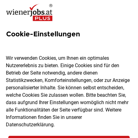
Cookie-Einstellungen
Fachberater/in im Verkauf
für die Fachabteilung
Wir verwenden Cookies, um Ihnen ein optimales
HOLZ/BAUELEMENTE (m/w)
Nutzererlebnis zu bieten. Einige Cookies sind für den
Betrieb der Seite notwendig, andere dienen
Statistikzwecken, Komforteinstellungen, oder zur Anzeige
BAUHAUS Depot GmbH
personalisierter Inhalte. Sie können selbst entscheiden,
welche Cookies Sie zulassen wollen. Bitte beachten Sie,
dass aufgrund Ihrer Einstellungen womöglich nicht mehr
Wiener Neustadt, Bad Fischau-Brunn
Vollzeit
alle Funktionalitäten der Seite verfügbar sind. Weitere
05.08.2026
Informationen finden Sie in unserer
Datenschutzerklärung
.