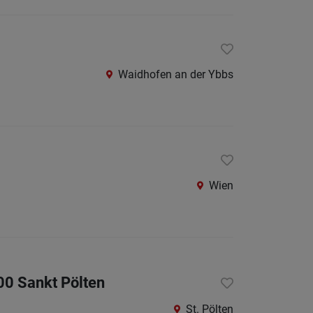
St.
Pölten-
Land
Waidhofen an der Ybbs
Tulln
Waidho
an
der
Thaya
Wien
Waidho
an
der
Ybbs
Wiener
00 Sankt Pölten
Neusta
St. Pölten