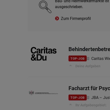
Bau- und Heimwerkermärkte ist 
ausgeschrieben.
Zum Firmenprofil
Behindertenbetre
Caritas Wi
TOP-JOB
Deine Aufgaben
Facharzt für Psyc
JBA – Jus
TOP-JOB
Ihr Aufgabengebiet: