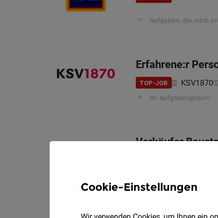
Aufgaben, die mich e
Erfahrene:r Perso
KSV1870
TOP-JOB
Ihr Aufgabengebiet:
Verkäufer Bausto
OBI Bau- und Heimwe
Ihre Aufgaben:
Cookie-Einstellungen
Wir verwenden Cookies, um Ihnen ein opt