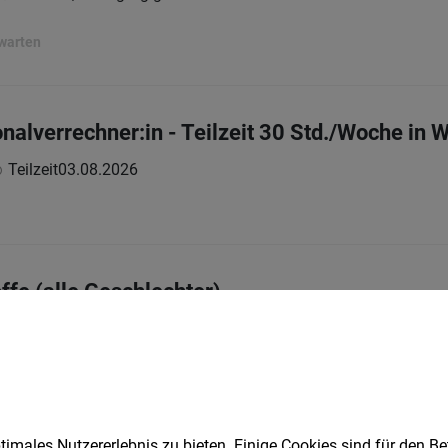
rwarten
nalverrechner:in - Teilzeit 30 Std./Woche in 
Teilzeit
03.08.2026
ffe (alle Geschlechter)
Vollzeit
06.08.2026
rkermärkte
imales Nutzererlebnis zu bieten. Einige Cookies sind für den Be