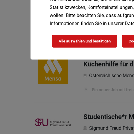
Koch / Köchin mi
Statistikzwecken, Komforteinstellungen,
wollen. Bitte beachten Sie, dass aufgrun
Österreichische Men
Informationen finden Sie in unserer
Date
Kochen mit Qualität. A
Alle auswählen und bestätigen
Coo
Küchenhilfe für 
Österreichische Men
Ein neuer Job mit fre
Studentische*r M
Sigmund Freud Privat