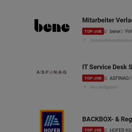
Mitarbeiter Verla
Vol
bene
TOP-JOB
Unternehmensbeschr
IT Service Desk S
ASFINAG
TOP-JOB
Ihre Aufgaben:
BACKBOX- & Regal
HOFER KG
TOP-JOB