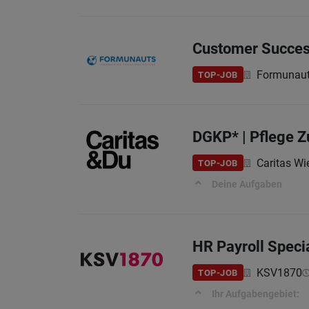
Customer Succes
Formunau
TOP-JOB
DGKP* | Pflege 
Caritas Wi
TOP-JOB
Deine Aufgaben
HR Payroll Specia
KSV1870
TOP-JOB
Ihr Aufgabengebiet: