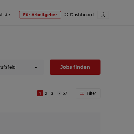
liste
Für Arbeitgeber
Dashboard
Jobs finden
rufsfeld
1
2
3
67
Region
Wien
Niederöst