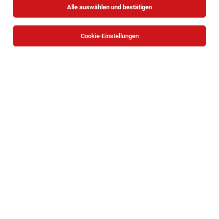
Alle auswählen und bestätigen
Cookie-Einstellungen
Vize-Dekan*in für Medizinische
Angelegenheiten (w/m/d)
Wien
03.08.2026
Vollzeit
Sigmund Freud PrivatUniversität Wien
Klinische Kooperationen und Entwicklung
Klinischer Psychologe (m/w/d) - Ref. Nr. 920
Wien
30.07.2026
Vollzeit