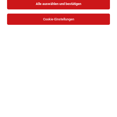
Alle auswählen und bestätigen
Cookie-Einstellungen
Die Stellenanzeige
Professur für Dermatologie und
Venerologie
in
Wien
bei Sigmund Freud PrivatUniversität
Wien ist leider nicht mehr verfügbar oder wurde neu
ausgeschrieben.
Zum Firmenprofil
TOP-JOB
BACKBOX- & Regalbetreuer (m/w/d)
Mariazeller Straße 81, 3100 Sankt Pölten