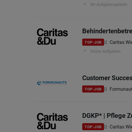
Ihr Aufgabengebiet:
Behindertenbetre
Caritas Wi
TOP-JOB
Deine Aufgaben
Customer Succes
Formunau
TOP-JOB
DGKP* | Pflege 
Caritas Wi
TOP-JOB