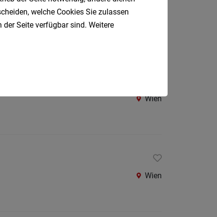
Oberpul
tscheiden, welche Cookies Sie zulassen
 der Seite verfügbar sind. Weitere
Oberwa
Wien
Rust
Österreic
Kärnte
Oberöst
Wien
Salzbu
Steier
Tirol
Vorarlb
Wien
Südtirol
Internatio