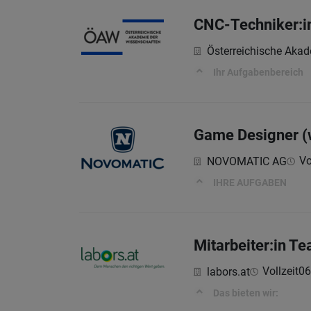
CNC-Techniker:in
Österreichische Aka
Ihr Aufgabenbereich
Game Designer (
Vo
NOVOMATIC AG
IHRE AUFGABEN
Mitarbeiter:in T
Vollzeit
06
labors.at
Das bieten wir: