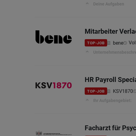
Deine Aufgaben
Mitarbeiter Verla
Vol
bene
TOP-JOB
Unternehmensbeschr
HR Payroll Specia
KSV1870
TOP-JOB
Ihr Aufgabengebiet:
Facharzt für Psyc