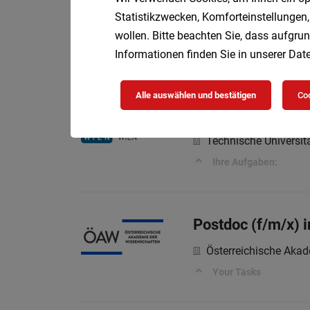
Statistikzwecken, Komforteinstellungen,
Mitarbeiter:in C
wollen. Bitte beachten Sie, dass aufgrun
Vol
Simacek GmbH
Informationen finden Sie in unserer
Date
Alle auswählen und bestätigen
Coo
Office Profession
Technische Universit
Ihre Aufgaben:
Postdoc (f/m/x) 
Österreichische Aka
Your Tasks