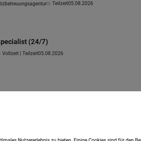
Teilzeit
05.08.2026
tizbetreuungsagentur
pecialist (24/7)
Vollzeit | Teilzeit
05.08.2026
bilienverwaltung (m/w/d)
hes Siedlungswerk Gemeinnützige Wohnungsaktiengesellschaft
imales Nutzererlebnis zu bieten. Einige Cookies sind für den Be