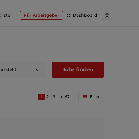
liste
Für Arbeitgeber
Dashboard
Jobs finden
rufsfeld
1
2
3
67
Region
Wien
Niederöst