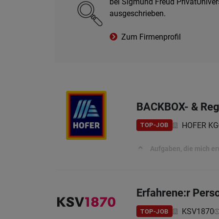
bei Sigmund Freud PrivatUnivers
ausgeschrieben.
Zum Firmenprofil
BACKBOX- & Regal
HOFER KG
TOP-JOB
Aufgaben, die mich e
Erfahrene:r Perso
KSV1870
TOP-JOB