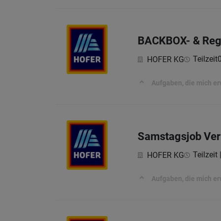
BACKBOX- & Rega
Teilzeit
HOFER KG
Aufgaben, die mich e
Samstagsjob Verk
Teilzeit
HOFER KG
Aufgaben, die mich e