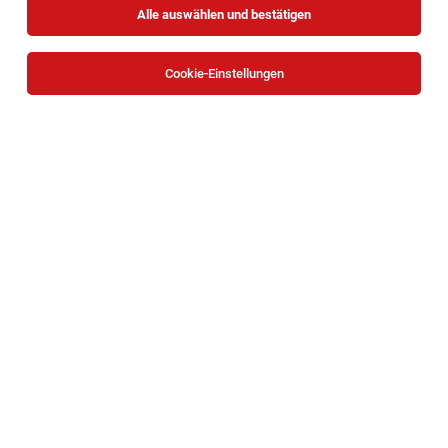
Alle auswählen und bestätigen
Sortieren
30 Jobs
Cookie-Einstellungen
Case Manager*in | Pflege Zuhause
Floridsdorf
Wien
30.07.2026
Teilzeit
Caritas Wien
Deine Aufgaben