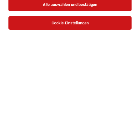
Alle auswählen und bestätigen
Sortieren
30 Jobs
Cookie-Einstellungen
Front Office Manager (all genders) im Hotel
Topazz Lameé
Wien
02.08.2026
Vollzeit
Schiehser Hotels
Vollzeit