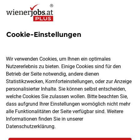
Cookie-Einstellungen
Ärztin:Arzt für Longevity
m/w/d
Wir verwenden Cookies, um Ihnen ein optimales
Nutzererlebnis zu bieten. Einige Cookies sind für den
Vivea Hotel Bad Vöslau
Betrieb der Seite notwendig, andere dienen
Statistikzwecken, Komforteinstellungen, oder zur Anzeige
personalisierter Inhalte. Sie können selbst entscheiden,
Bad Vöslau
Vollzeit
03.08.2026
welche Cookies Sie zulassen wollen. Bitte beachten Sie,
dass aufgrund Ihrer Einstellungen womöglich nicht mehr
alle Funktionalitäten der Seite verfügbar sind. Weitere
Informationen finden Sie in unserer
Datenschutzerklärung
.