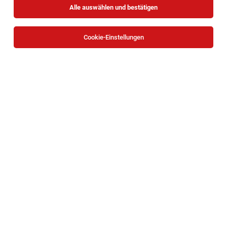
Alle auswählen und bestätigen
Cookie-Einstellungen
IT-Einkäufer*in mit strategischem Fokus
Wien
03.08.2026
Vollzeit
Häuser zum Leben
Ihre Aufgaben sind:
Junior Einkäufer (m/w/d)