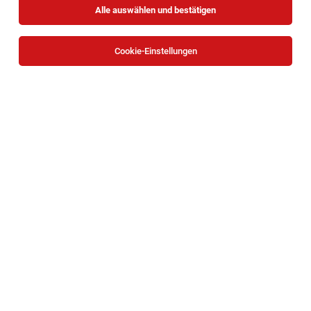
Alle auswählen und bestätigen
Sortieren
30 Jobs
Cookie-Einstellungen
Ärztin* Arzt für Allgemeinmedizin
Niederösterreich, Steiermark, Wien
05.08.2026
Vollzeit | Teilzeit
Grüner Kreis
Aufgaben