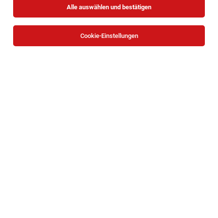
Alle auswählen und bestätigen
Sortieren
30 Jobs
Cookie-Einstellungen
Psychotherapeut*in Familienzentrum
Niederösterreich (Wiener Neustadt)
Wiener Neustadt
04.08.2026
Teilzeit
Caritas Wien
Deine Aufgaben