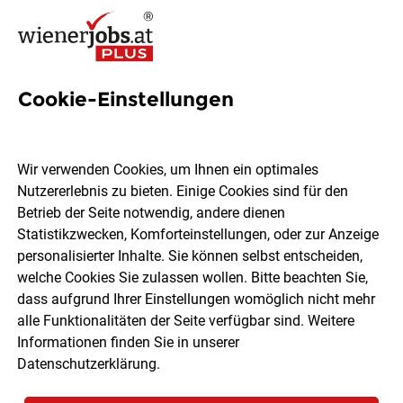
Cookie-Einstellungen
Vertriebsexperte im
Außendienst
Wir verwenden Cookies, um Ihnen ein optimales
Niederösterreich (m/w/d)
Nutzererlebnis zu bieten. Einige Cookies sind für den
Betrieb der Seite notwendig, andere dienen
Statistikzwecken, Komforteinstellungen, oder zur Anzeige
personalisierter Inhalte. Sie können selbst entscheiden,
Österreichische Beamtenversicherung, VVaG (ÖBV)
welche Cookies Sie zulassen wollen. Bitte beachten Sie,
dass aufgrund Ihrer Einstellungen womöglich nicht mehr
alle Funktionalitäten der Seite verfügbar sind. Weitere
Niederösterreich
Vollzeit
Teilzeit
06.08.2026
Informationen finden Sie in unserer
Datenschutzerklärung
.