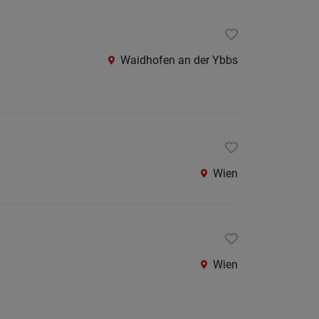
Krems
an
der
Waidhofen an der Ybbs
Donau
Krems-
Land
Lilienfe
Melk
Wien
Mistel
Mödlin
Neunki
Scheib
Wien
St.
Pölten