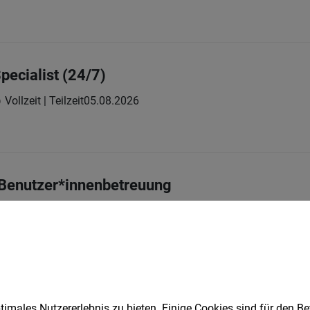
pecialist (24/7)
Vollzeit | Teilzeit
05.08.2026
/Benutzer*innenbetreuung
lzeit | befristet
08.08.2026
ungsraum:
e (m/w/d)
imales Nutzererlebnis zu bieten. Einige Cookies sind für den Be