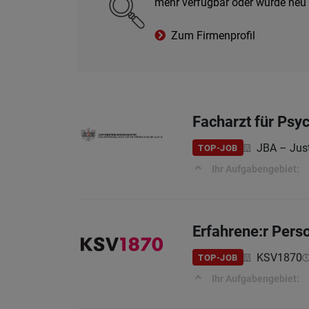
mehr verfügbar oder wurde neu
Zum Firmenprofil
Facharzt für Psyc
JBA – Jus
TOP-JOB
Ihr Aufgabengebiet:
Erfahrene:r Perso
KSV1870
TOP-JOB
Ihr Aufgabengebiet: