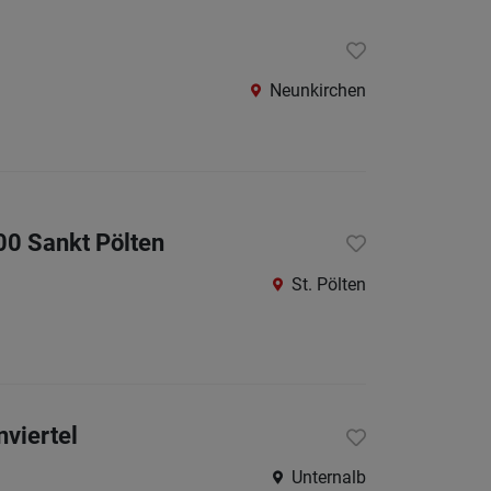
St.
Pölten-
Land
Neunkirchen
Tulln
Waidho
an
der
00 Sankt Pölten
Thaya
St. Pölten
Waidho
an
der
Ybbs
Wiener
nviertel
Neusta
Unternalb