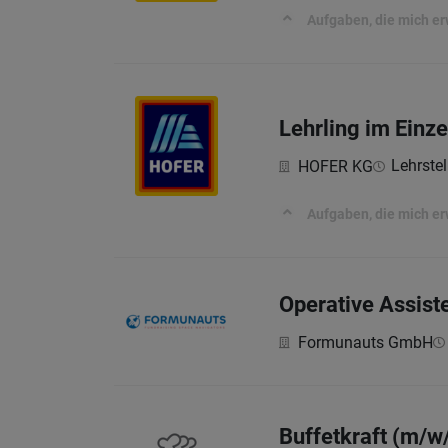
Aufgaben, die mich e
Lehrling im Einz
Lehrstel
HOFER KG
Aufgaben, die mich e
Operative Assist
Formunauts GmbH
Buffetkraft (m/w/