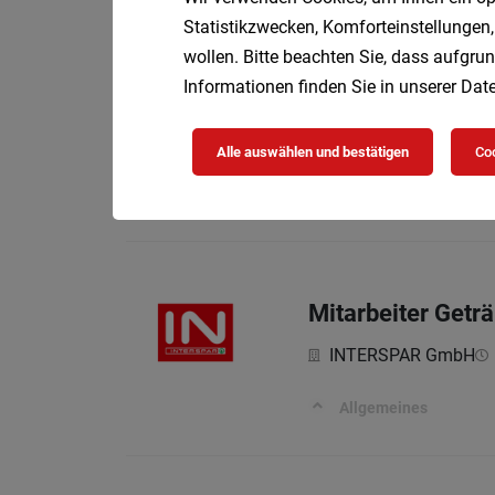
Vollzeit
08.
sophie7
Statistikzwecken, Komforteinstellungen,
wollen. Bitte beachten Sie, dass aufgrun
Informationen finden Sie in unserer
Date
Organisationsass
Alle auswählen und bestätigen
Coo
Tei
Universität Wien
Ihr persönlicher Wir
Mitarbeiter Getr
INTERSPAR GmbH
Allgemeines