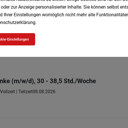
08.2026
 oder zur Anzeige personalisierter Inhalte. Sie können selbst en
d Ihrer Einstellungen womöglich nicht mehr alle Funktionalitäten
nschutzerklärung
.
istent*in
kie-Einstellungen
lzeit | befristet
08.08.2026
kungsraum:
änke (m/w/d), 30 - 38,5 Std./Woche
Vollzeit | Teilzeit
08.08.2026