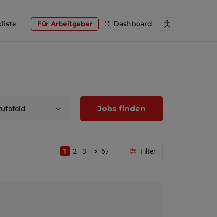
liste
Für Arbeitgeber
Dashboard
Jobs finden
rufsfeld
1
2
3
67
Region
Wien
Niederöst