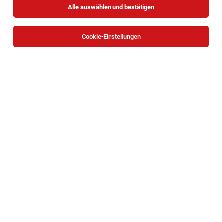
Alle auswählen und bestätigen
Cookie-Einstellungen
Verkaufsmitarbeiter (m/w/d) Wiener Straße
210-218, 2103 Langenzersdorf
Langenzersdorf
01.08.2026
Teilzeit
HOFER KG
Aufgaben, die mich erwarten