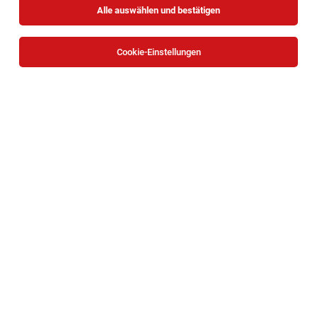
Alle auswählen und bestätigen
Sortieren
30 Jobs
Cookie-Einstellungen
Koordinator*in
Wien
04.08.2026
Vollzeit | befristet
Universität Wien
Ihr persönlicher Wirkungsraum:
Qualitätsmanager*in