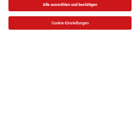
Alle auswählen und bestätigen
Sortieren
30 Jobs
Cookie-Einstellungen
Personalverrechner:in (m/w/d) im
Gesundheitswesen
Wien
04.08.2026
Teilzeit
Mavie Med
20 Std./Woche