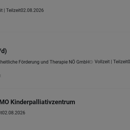
t | Teilzeit
02.08.2026
/d)
Vollzeit | Teilzeit
0
nzheitliche Förderung und Therapie NÖ GmbH
t
MO Kinderpalliativzentrum
it
02.08.2026