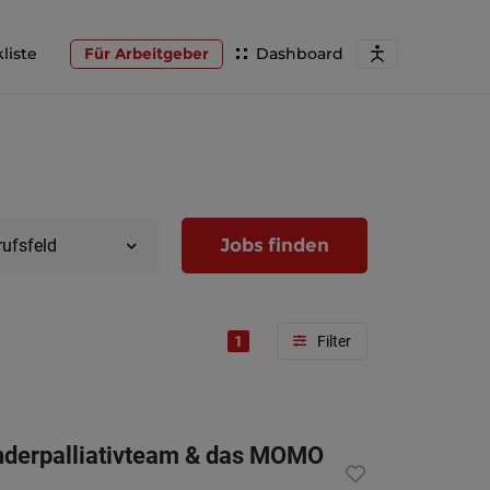
liste
Für Arbeitgeber
Dashboard
Jobs finden
rufsfeld
1
Region
Wien
inderpalliativteam & das MOMO
Niederöst