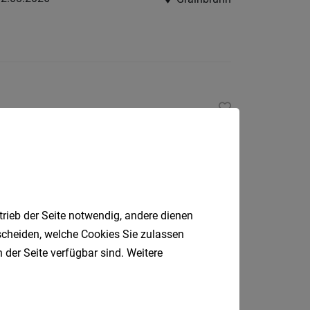
Wiener
Neusta
Land
Zwettl
Burgenla
Eisenst
2.08.2026
Gmünd
Eisenst
Umgeb
Güssin
Jenner
trieb der Seite notwendig, andere dienen
r das mobile
tscheiden, welche Cookies Sie zulassen
Matter
 der Seite verfügbar sind. Weitere
Neusie
Wien
am
See