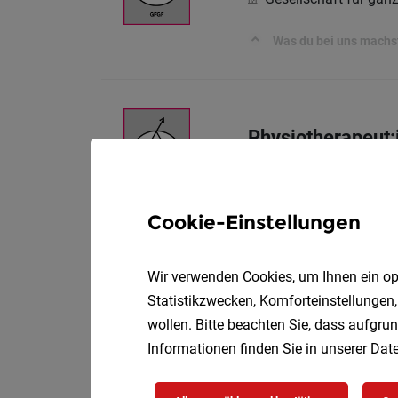
Was du bei uns machs
Physiotherapeut:
Gesellschaft für ga
Das solltest du mitbr
Cookie-Einstellungen
Wir verwenden Cookies, um Ihnen ein opt
Diplomierte Gesu
Statistikzwecken, Komforteinstellungen,
Kinderpalliativ
wollen. Bitte beachten Sie, dass aufgrun
Informationen finden Sie in unserer
Date
Vollzei
Caritas Wien
Deine Aufgaben