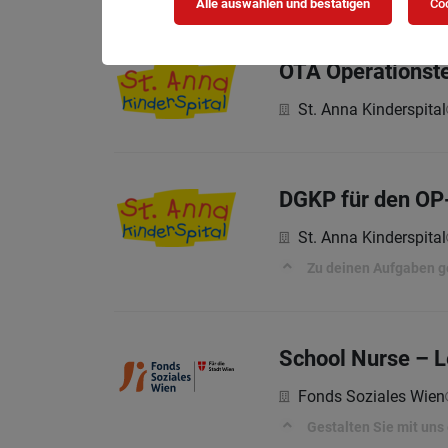
Alle auswählen und bestätigen
Coo
OTA Operationste
St. Anna Kinderspital
DGKP für den OP-
St. Anna Kinderspital
Zu deinen Aufgaben g
School Nurse – 
Fonds Soziales Wien
Gestalten Sie mit uns 