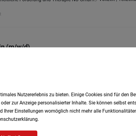
t
in (m/w/d)
Vollzeit | Teilzeit
0
nzheitliche Förderung und Therapie NÖ GmbH
ingen
imales Nutzererlebnis zu bieten. Einige Cookies sind für den Be
ndheits- und Krankenpflegeperson (m/w/d) fü
 oder zur Anzeige personalisierter Inhalte. Sie können selbst en
team & das MOMO Tageshospiz
d Ihrer Einstellungen womöglich nicht mehr alle Funktionalitäten
nschutzerklärung
.
t | Teilzeit
04.08.2026