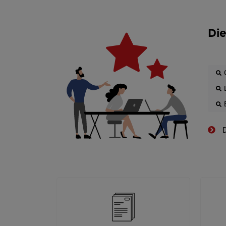
Die
D