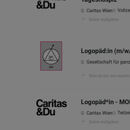
Vollzei
Caritas Wien
Deine Aufgaben
Logopäd:in (m/w
Gesellschaft für ga
Was du bei uns machs
Logopäd*in - MO
Teilze
Caritas Wien
Deine Aufgaben