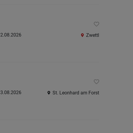
Krems
an
der
Donau
2.08.2026
Zwettl
Krems-
Land
Lilienfe
Melk
Mistel
Mödlin
3.08.2026
St. Leonhard am Forst
Neunki
Scheib
St.
Pölten