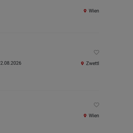
Amstet
Wien
Baden
bei
Wien
Bruck
an
der
2.08.2026
Zwettl
Leitha
Gmünd
Gänser
Hollab
Horn
Wien
Korneu