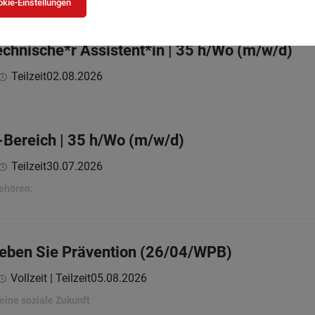
kie-Einstellungen
chnische*r Assistent*in | 35 h/Wo (m/w/d)
Teilzeit
02.08.2026
Bereich | 35 h/Wo (m/w/d)
Teilzeit
30.07.2026
ehören:
Leben Sie Prävention (26/04/WPB)
Vollzeit | Teilzeit
05.08.2026
eine soziale Zukunft