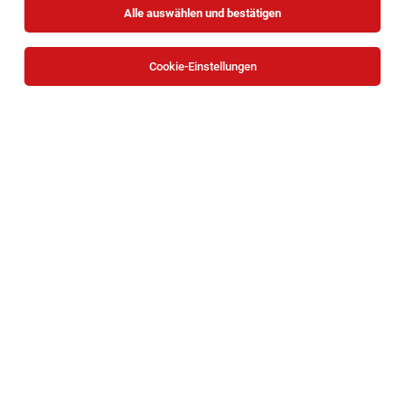
Alle auswählen und bestätigen
Sortieren
30 Jobs
Cookie-Einstellungen
Ordinationsassistent:in im Privatärzte-
Zentrum, Innere Medizin (m/w/d)
Wien
04.08.2026
Teilzeit
Ambulatorium Döbling
Teilzeit (24 Std./Woche)
Mitarbeiter:in Administration Innere Medizin