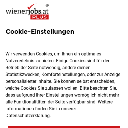
Cookie-Einstellungen
Anatomieassistenz /
Präparationsassistenz /
Wir verwenden Cookies, um Ihnen ein optimales
Prosekturassistenz im
Nutzererlebnis zu bieten. Einige Cookies sind für den
Betrieb der Seite notwendig, andere dienen
Bereich Anatomie
Statistikzwecken, Komforteinstellungen, oder zur Anzeige
personalisierter Inhalte. Sie können selbst entscheiden,
welche Cookies Sie zulassen wollen. Bitte beachten Sie,
Sigmund Freud PrivatUniversität Wien
dass aufgrund Ihrer Einstellungen womöglich nicht mehr
alle Funktionalitäten der Seite verfügbar sind. Weitere
Informationen finden Sie in unserer
Wien
Vollzeit
03.08.2026
Datenschutzerklärung
.