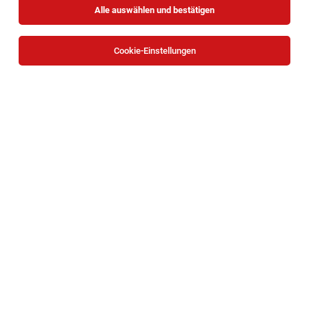
Alle auswählen und bestätigen
Cookie-Einstellungen
Vertriebsexperte im Außendienst Wien
(m/w/d)
Wien
05.08.2026
Vollzeit | Teilzeit
Österreichische Beamtenversicherung, VVaG (ÖBV)
So sieht Ihr künftiger Job aus: