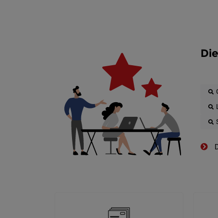
Die
D