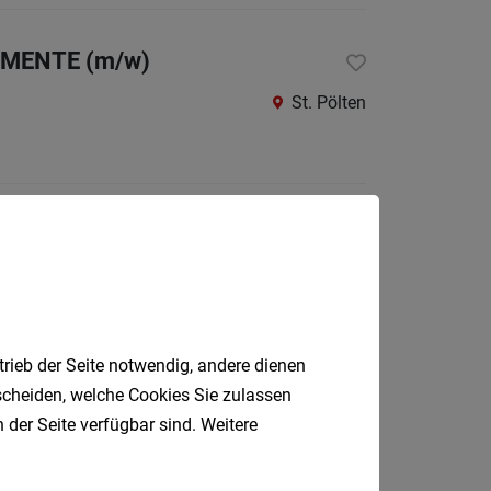
Wiener
Neusta
LEMENTE (m/w)
Land
St. Pölten
Zwettl
Burgenla
Eisenst
Eisenst
Umgeb
Gerasdorf
Güssin
Jenner
trieb der Seite notwendig, andere dienen
Matter
tscheiden, welche Cookies Sie zulassen
Neusie
 der Seite verfügbar sind. Weitere
am
Wien 21.Bezirk (1210)
See