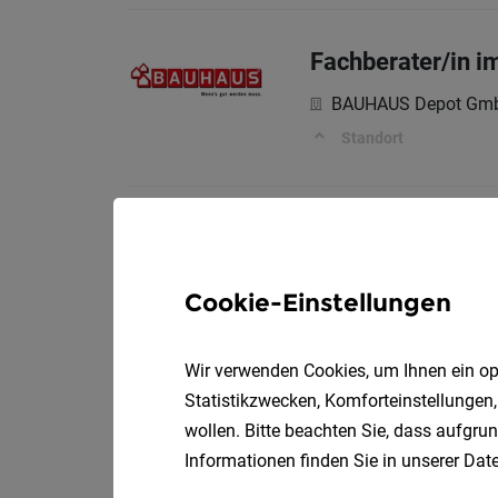
Fachberater/in 
BAUHAUS Depot Gm
Standort
Montagetischler 
Voll
Möbelix GmbH
Cookie-Einstellungen
Lager, Logistik | Gera
Wir verwenden Cookies, um Ihnen ein opt
Statistikzwecken, Komforteinstellungen,
Einrichtungsbera
wollen. Bitte beachten Sie, dass aufgrun
Teilzei
XXXLutz KG
Informationen finden Sie in unserer
Date
Wien 21.Bezirk (1210) 