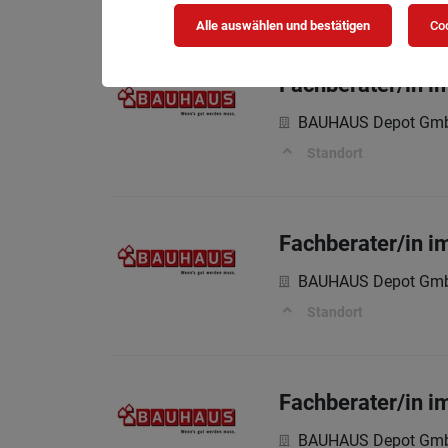
Alle auswählen und bestätigen
Coo
Fachberater/in 
BAUHAUS Depot Gm
Standort
Fachberater/in 
BAUHAUS Depot Gm
Standort
Fachberater/in 
BAUHAUS Depot Gm