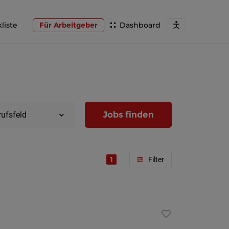
liste
Für Arbeitgeber
Dashboard
Jobs finden
rufsfeld
1
Region
Wien
Niederöst