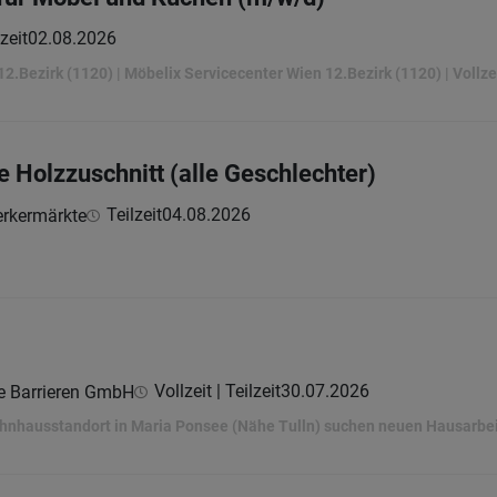
zeit
02.08.2026
 12.Bezirk (1120) | Möbelix Servicecenter Wien 12.Bezirk (1120) | Vollze
 Holzzuschnitt (alle Geschlechter)
Teilzeit
04.08.2026
rkermärkte
Vollzeit | Teilzeit
30.07.2026
 Barrieren GmbH
hnhausstandort in Maria Ponsee (Nähe Tulln) suchen neuen Hausarbei