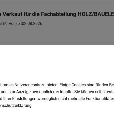
im Verkauf für die Fachabteilung HOLZ/BAUE
Vollzeit
02.08.2026
bH
für Möbel und Küchen (m/w/d)
zeit
01.08.2026
sdorf | Möbelix Servicecenter Gerasdorf | Vollzeit
imales Nutzererlebnis zu bieten. Einige Cookies sind für den Be
 oder zur Anzeige personalisierter Inhalte. Sie können selbst en
ter (m/w/d)
d Ihrer Einstellungen womöglich nicht mehr alle Funktionalitäten
t
03.08.2026
nschutzerklärung
.
| XXXLutz Filiale Wien 21.Bezirk (1210) | Teilzeit