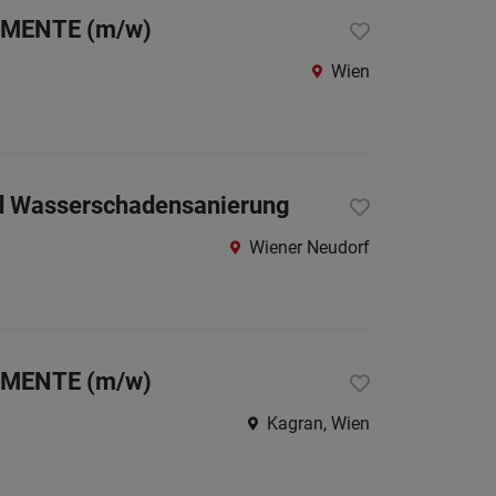
St.
LEMENTE (m/w)
Pölten-
Wien
Land
Tulln
Waidho
an
und Wasserschadensanierung
der
Wiener Neudorf
Thaya
Waidho
an
der
LEMENTE (m/w)
Ybbs
Kagran, Wien
Wiener
Neusta