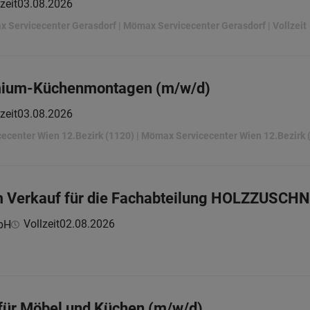
zeit
03.08.2026
ax Servicecenter Gerasdorf | Mömax Servicecenter Gerasdorf | Vollzeit
emium-Küchenmontagen (m/w/d)
zeit
03.08.2026
icecenter Wien 12.Bezirk (1120) | Mömax Servicecenter Wien 12.Bezirk (
im Verkauf für die Fachabteilung HOLZZUSCH
Vollzeit
02.08.2026
bH
für Möbel und Küchen (m/w/d)