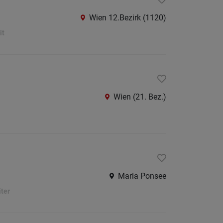
Krems
an
Wien 12.Bezirk (1120)
der
it
Donau
Krems-
Land
Lilienfe
Wien (21. Bez.)
Melk
Mistel
Mödlin
Neunki
Maria Ponsee
Scheib
ter
St.
Pölten