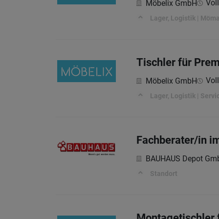
Voll
Möbelix GmbH
Lager, Logistik | Möm
Tischler für Pr
Voll
Möbelix GmbH
Lager, Logistik | Serv
Fachberater/in 
BAUHAUS Depot Gm
Standort
Montagetischler 