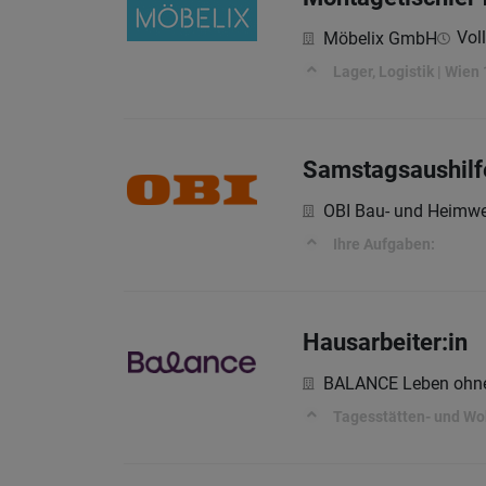
Voll
Möbelix GmbH
Lager, Logistik | Wien
Samstagsaushilfe
OBI Bau- und Heimwe
Ihre Aufgaben:
Hausarbeiter:in
BALANCE Leben ohne
Tagesstätten- und Wo