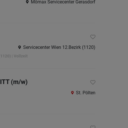
Mömax Servicecenter Gerasdorf
Amstet
Baden
bei
Wien
Bruck
Servicecenter Wien 12.Bezirk (1120)
an
1120) | Vollzeit
der
Leitha
Gmünd
NITT (m/w)
Gänser
St. Pölten
Hollab
Horn
Korneu