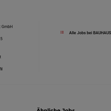
t GmbH
Alle Jobs bei BAUHAU
25
t
il
Ähnliche Jobs