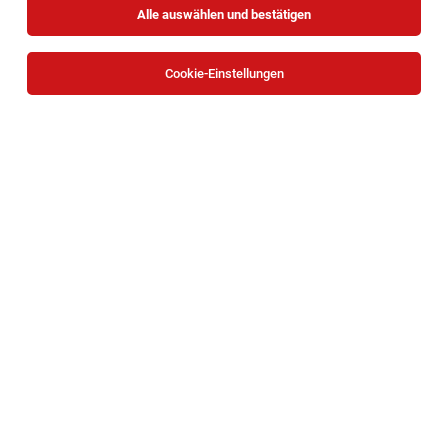
Alle auswählen und bestätigen
Sortieren
30 Jobs
Cookie-Einstellungen
Sozialpädagog*in für mobile Kinder- und
Jugendhilfe – mit Dienstauto & flexiblen
Zeiten
St. Pölten, St. Pölten-Land, Tulln
07.08.2026
Vollzeit | Teilzeit
Jugend am Werk Niederösterreich GmbH
Das Aufgabenfeld: Vielfältig, bunt und herausfordernd