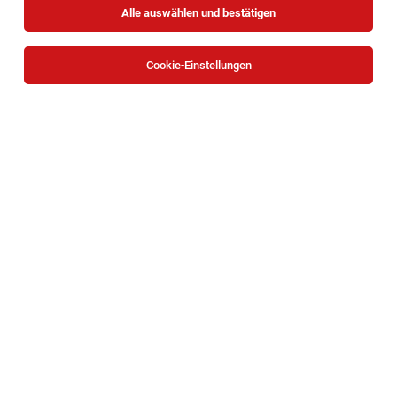
Alle auswählen und bestätigen
Cookie-Einstellungen
Die Stellenanzeige
(Junior) Außendienstmitarbeiter
(m/w/d) für GOURMET Kids in Wien
in
Wien
bei GMS
GOURMET GmbH ist leider nicht mehr verfügbar oder
wurde neu ausgeschrieben.
Zum Firmenprofil
TOP-JOB
Erfahrene:r Personalverrechner:in - Teilzeit
30 Std./Woche in Wien
Wien
08.08.2026
Teilzeit
KSV1870