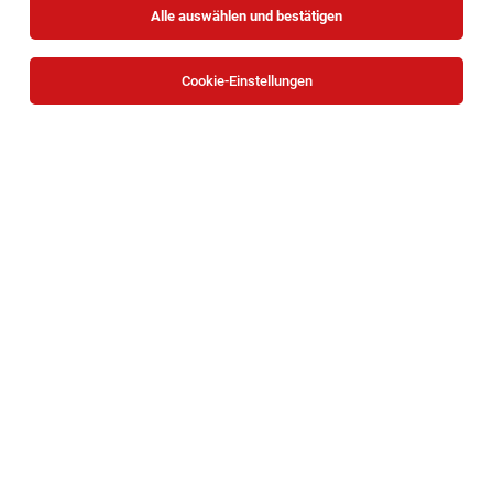
Alle auswählen und bestätigen
Cookie-Einstellungen
Die Stellenanzeige
Mitarbeiter:in Soziales
Wohnungsmanagement (W | M | D)
in
Wien
bei St.
Elisabeth-Stiftung der Erzdiözese Wien ist leider nicht mehr
verfügbar oder wurde neu ausgeschrieben.
Zum Firmenprofil
TOP-JOB
DGKP* | Pflege Zuhause Neunkirchen
Neunkirchen
05.08.2026
Teilzeit
Caritas Wien