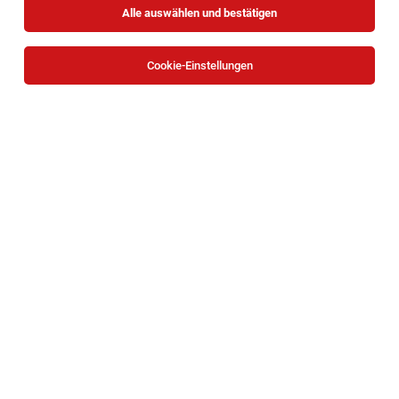
Alle auswählen und bestätigen
Cookie-Einstellungen
Marktleiter (alle Geschlechter)
Neusiedl am See
05.08.2026
Vollzeit
OBI Bau- und Heimwerkermärkte
Ihre Aufgaben:
Store Manager (w/m/d)