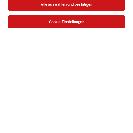
Alle auswählen und bestätigen
Cookie-Einstellungen
Applikationsspezialist:in ERP System
(25/11/FSW)
Wien
03.08.2026
Vollzeit
Fonds Soziales Wien
HTL Absolvent (m/w/d)