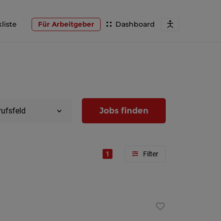
liste
Für Arbeitgeber
Dashboard
Jobs finden
rufsfeld
1
Region
Wien
Niederöst