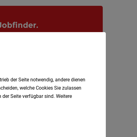
Krems
an
der
Jobfinder.
Donau
 E-Mail.
Krems-
Land
Lilienfe
Melk
Mistel
trieb der Seite notwendig, andere dienen
tscheiden, welche Cookies Sie zulassen
Mödlin
 der Seite verfügbar sind. Weitere
Neunki
Scheib
St.
Pölten