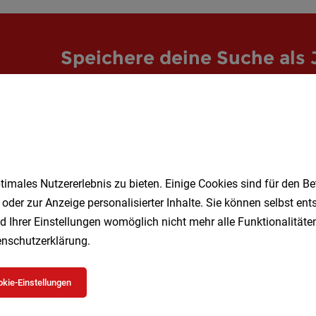
Speichere deine Suche als 
Erhalte alle neuen Stellenangebote automatisch per
Jetzt anlegen
imales Nutzererlebnis zu bieten. Einige Cookies sind für den Be
 oder zur Anzeige personalisierter Inhalte. Sie können selbst en
d Ihrer Einstellungen womöglich nicht mehr alle Funktionalitäten
nschutzerklärung
.
kie-Einstellungen
 beliebtesten Jobs in Wien