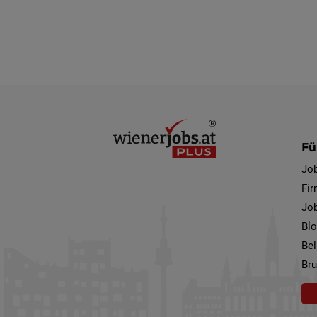
Fü
Jo
Fi
Job
Bl
Bel
Bru