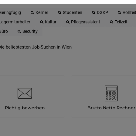
Geringfügig
Kellner
Studenten
DGKP
Vollzei
Lagermitarbeiter
Kultur
Pflegeassistent
Teilzeit
Büro
Security
ie beliebtesten Job-Suchen in Wien
Richtig bewerben
Brutto Netto Rechner