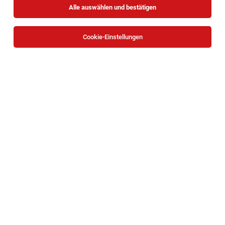
Alle auswählen und bestätigen
Cookie-Einstellungen
KFZ-Spengler (m/w/d)
Wien
05.08.2026
Vollzeit
PS Stützpunkt Holding GmbH
KFZ-Mechaniker/Techniker (m/w/d)
Wien
05.08.2026
Vollzeit
PS Stützpunkt Holding GmbH
Ihre Aufgaben: