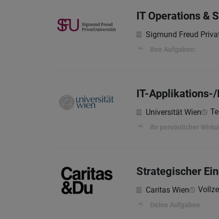
IT Operations & 
Sigmund Freud Privat
Ihre Aufgaben:
IT-Applikations-
Tei
Universität Wien
Ihr persönlicher Wirk
Strategischer Ei
Vollze
Caritas Wien
Deine Aufgaben