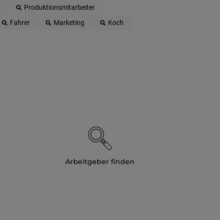
t
Produktionsmitarbeiter
Oberpul
Fahrer
Marketing
Koch
Oberwa
Rust
Österreic
Kärnte
Oberöst
Salzbu
Steier
Tirol
Arbeitgeber finden
Vorarlb
Südtirol
Internatio