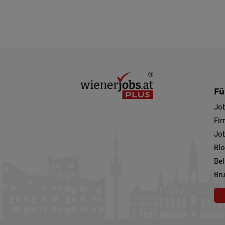
Fü
Jo
Fi
Job
Bl
Bel
Bru