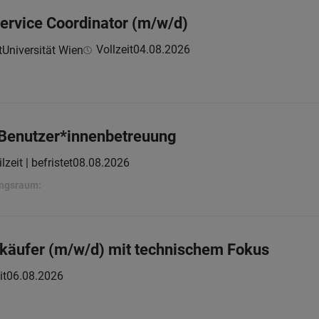
Service Coordinator (m/w/d)
Vollzeit
04.08.2026
Universität Wien
/Benutzer*innenbetreuung
lzeit | befristet
08.08.2026
ungsraum:
nkäufer (m/w/d) mit technischem Fokus
it
06.08.2026