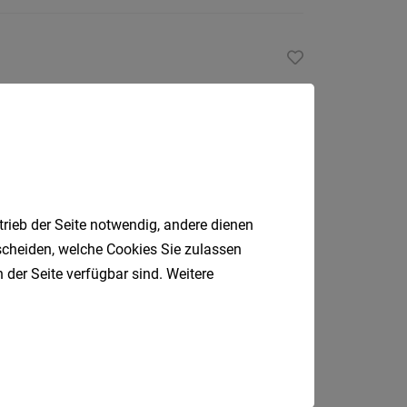
St.
Pölten-
Land
Wien
Tulln
Waidho
an
der
Thaya
trieb der Seite notwendig, andere dienen
Wien
Waidho
tscheiden, welche Cookies Sie zulassen
an
 der Seite verfügbar sind. Weitere
der
Ybbs
Wiener
Neusta