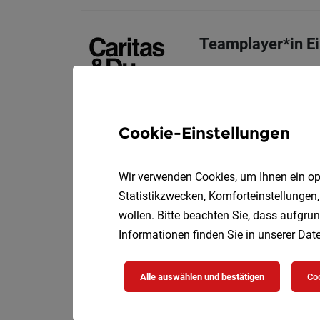
Teamplayer*in Ei
Teilze
Caritas Wien
Deine Aufgaben
Cookie-Einstellungen
Category Manage
Wir verwenden Cookies, um Ihnen ein opt
Chiffre
Vollzeit
04.
Statistikzwecken, Komforteinstellungen,
Aufgabenschwerpunk
wollen. Bitte beachten Sie, dass aufgrun
Informationen finden Sie in unserer
Date
Alle auswählen und bestätigen
Coo