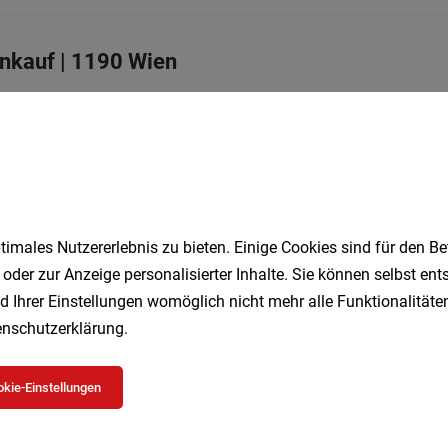
nkauf | 1190 Wien
it
04.08.2026
r (m/w/d)
imales Nutzererlebnis zu bieten. Einige Cookies sind für den Be
08.2026
 oder zur Anzeige personalisierter Inhalte. Sie können selbst en
te
d Ihrer Einstellungen womöglich nicht mehr alle Funktionalitäten
nschutzerklärung
.
1
kie-Einstellungen