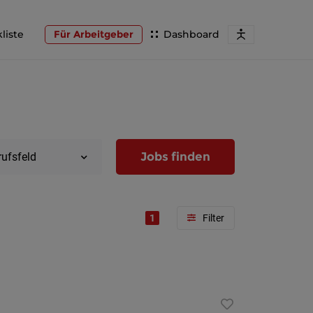
liste
Für Arbeitgeber
Dashboard
Jobs finden
rufsfeld
1
Region
Wien
Niederöst