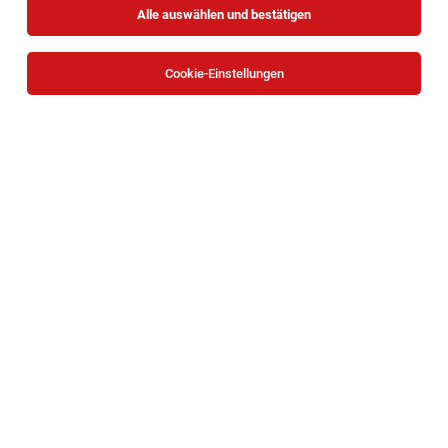
Alle auswählen und bestätigen
Sortieren
30 Jobs
Cookie-Einstellungen
Fachärztin*/Facharzt* Anästhesiologie und
Intensivmedizin
Wien
05.08.2026
Vollzeit
Barmherzige Schwestern Krankenhaus Wien
Informationen zur offenen Position