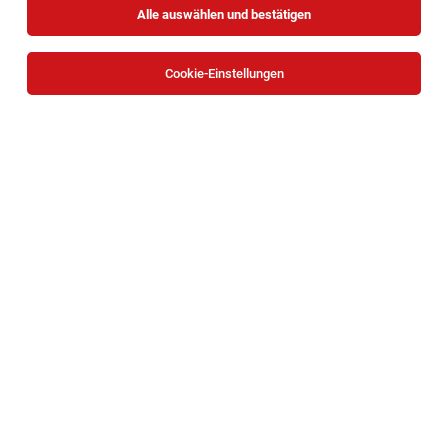
Alle auswählen und bestätigen
Sortieren
30 Jobs
Cookie-Einstellungen
Betriebsorganisation und
Projektmanagement (m/w/d)
Wien
05.08.2026
Vollzeit
Evangelisches Krankenhaus
Aufgaben